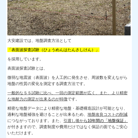
大安建設では、地盤調査方法として
「表面波探査試験（ひょうめんはたんさしけん）」
を採用しています。
表面波探査試験とは、
微弱な地震波（表面波）を人工的に発生させ、周波数を変えながら
地盤の性質の変化を測定する調査方法です。
一般的なＳＳ試験に比べ、一回の測定範囲が広く、また、より精密
な地耐力の測定が出来るのが特徴
です。
精密な地盤データにより精密な地盤・基礎構造設計が可能となり、
過剰な地盤補強を避けることが出来るため、
地盤改良コストの削減
につながっております。
また、
引渡し後か
ら10年間の「
地盤保証」
が付きますので、調査制度や費用だけではなく保証の面でもご安心
いただけます。