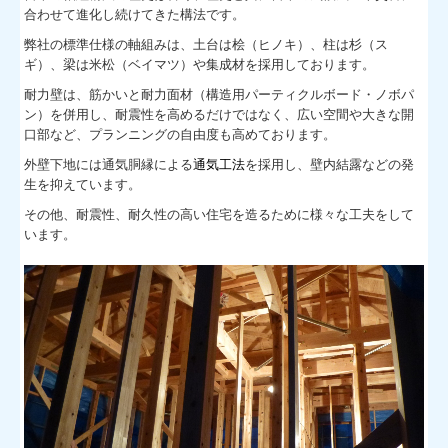
リフォーム事例
合わせて進化し続けてきた構法です。
弊社の標準仕様の軸組みは、土台は桧（ヒノキ）、柱は杉（ス
お客様の声
ギ）、梁は米松（ベイマツ）や集成材を採用しております。
住宅トラブル事例
耐力壁は、筋かいと耐力面材（構造用パーティクルボード・ノボパ
ン）を併用し、耐震性を高めるだけではなく、広い空間や大きな開
補助金活用事例
口部など、プランニングの自由度も高めております。
外壁下地には通気胴縁による
通気工法
を採用し、壁内結露などの発
木材の有効活用について
生を抑えています。
その他、耐震性、耐久性の高い住宅を造るために様々な工夫をして
います。