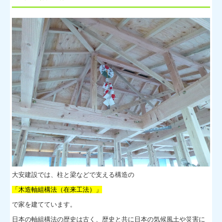
会社沿革
事業内容
施設紹介
新築のご案内
郷の家
木のひらや
新築標準工法
リフォームのご案内
リフォームメニュー
大安建設では、柱と梁などで支える構造の
リフォームのポイント
「木造軸組構法（在来工法）」
で家を建てています。
新築事例
日本の軸組構法の歴史は古く、歴史と共に日本の気候風土や災害に