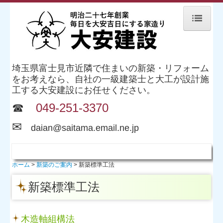
ホーム
初めての方へご挨拶
埼玉県富士見市近隣で住まいの新築・リフォーム
をお考えなら、自社の一級建築士と大工が設計施
家づくりの流れ
工する大安建設にお任せください。
☎
049-251-3370
家づくりのこだわり
✉
家づくり勉強会
d
aian@saitama.email.ne.jp
家づくり勉強会のまとめ
よくあるご質問
ホーム
新築のご案内
新築標準工法
新築標準工法
会社案内
企業理念
木造軸組構法