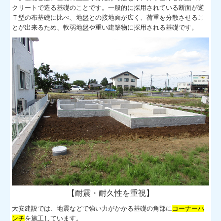
クリートで造る基礎のことです。
一般的に採用されている断面が逆
Ｔ型の布基礎に比べ、地盤との接地面が広く、荷重を分散させるこ
とが出来るため、軟弱地盤や重い建築物に採用される基礎です。
【耐震・耐久性を重視】
大安建設では、地震などで強い力がかかる基礎の角部に
コーナーハ
ンチ
を施工しています。