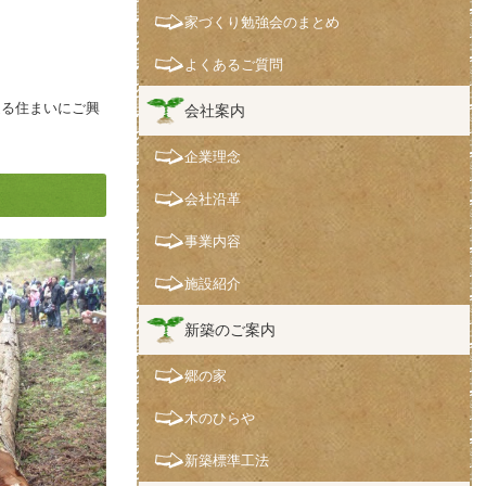
家づくり勉強会のまとめ
よくあるご質問
造る住まいにご興
会社案内
企業理念
会社沿革
事業内容
施設紹介
新築のご案内
郷の家
木のひらや
新築標準工法