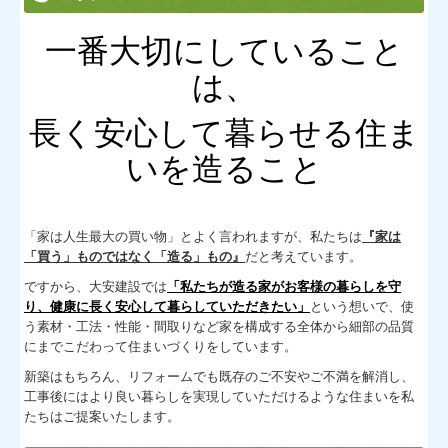
会社沿革
一番大切にしていること
事業内容
は、
施設紹介
長く安心して暮らせる住ま
新築のご案内
いを造ること
郷の家
木のひらや
「家は人生最大の買い物」とよく言われますが、
私たちは
『家は
新築標準工法
「買う」ものではなく「造る」もの』
だと考えています。
ですから、大安建設では
「私たちが造る家がお客様の暮らしを守
リフォームのご案内
り、健康に長く安心して暮らしていただきたい」
という想いで、使
う素材・工法・性能・間取りなど家を構成する全体から細部の品質
リフォームメニュー
にまでこだわって住まいづくりをしています。
リフォームのポイント
新築はもちろん、リフォームでも既存のご不安やご不満を解消し、
工事後にはより良い暮らしを実現していただけるような住まいを私
新築事例
たちはご提案いたします。