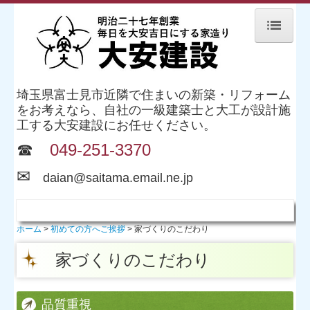
ホーム
初めての方へご挨拶
埼玉県富士見市近隣で住まいの新築・リフォーム
をお考えなら、自社の一級建築士と大工が設計施
家づくりの流れ
工する大安建設にお任せください。
☎
049-251-3370
家づくりのこだわり
✉
家づくり勉強会
d
aian@saitama.email.ne.jp
家づくり勉強会のまとめ
よくあるご質問
ホーム
初めての方へご挨拶
家づくりのこだわり
家づくりのこだわり
会社案内
企業理念
品質重視