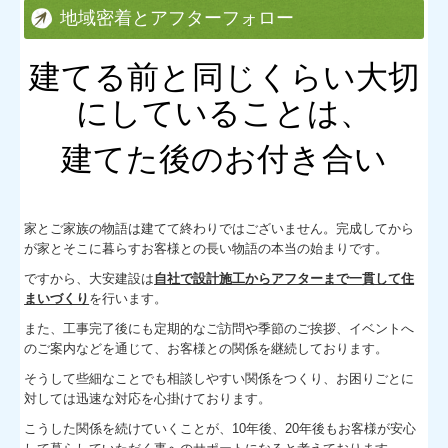
リフォーム事例
地域密着とアフターフォロー
お客様の声
建てる前と同じくらい大切
住宅トラブル事例
にしていることは、
補助金活用事例
建てた後のお付き合い
木材の有効活用について
家とご家族の物語は建てて終わりではございません。完成してから
が家とそこに暮らすお客様との長い物語の本当の始まりです。
ですから、大安建設は
自社で設計施工からアフターまで一貫して住
まいづくり
を行います。
また、工事完了後にも定期的なご訪問や季節のご挨拶、イベントへ
のご案内などを通じて、お客様との関係を継続しております。
そうして些細なことでも相談しやすい関係をつくり、お困りごとに
対しては迅速な対応を心掛けております。
こうした関係を続けていくことが、10年後、20年後もお客様が安心